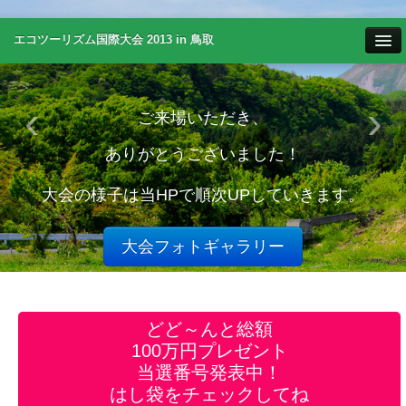
エコツーリズム国際大会 2013 in 鳥取
日本語
‹
›
ご来場いただき、
한국어
ありがとうございました！
Eng.
大会の様子は当HPで順次UPしていきます。
新着情報
大会フォトギャラリー
エコツーリズムとは
大会日程
どど～んと総額
100万円プレゼント
講師紹介
当選番号発表中！
はし袋をチェックしてね