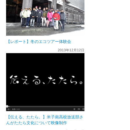
【レポート】冬のエコツアー体験会
2013年12月12日
【伝える、たたら。】米子南高校放送部さ
んがたたら文化について映像制作