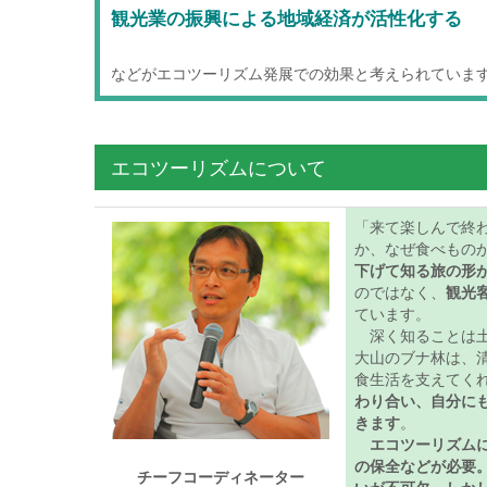
観光業の振興による地域経済が活性化する
などがエコツーリズム発展での効果と考えられていま
エコツーリズムについて
「来て楽しんで終
か、なぜ食べもの
下げて知る旅の形
のではなく、
観光
ています。
深く知ることは土
大山のブナ林は、
食生活を支えてく
わり合い、自分に
きます
。
エコツーリズム
の保全などが必要
チーフコーディネーター