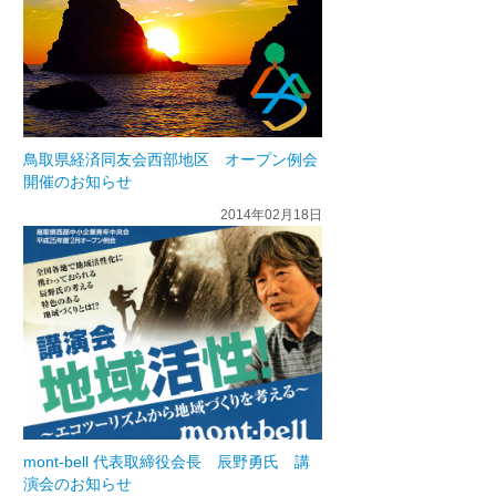
鳥取県経済同友会西部地区 オープン例会
開催のお知らせ
2014年02月18日
mont-bell 代表取締役会長 辰野勇氏 講
演会のお知らせ