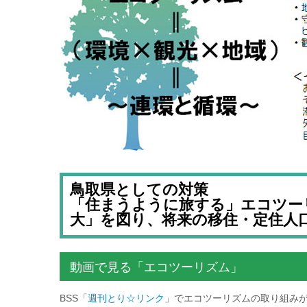
鳥取県としての対策
「住まうように旅する」エコツー
大」を図り、将来の移住・定住人
動画で見る「エコツーリズム」
BSS「
週刊とり☆リンク
」でエコツーリズムの取り組み