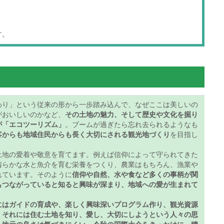
す。
わり」という従来の形から一歩踏み込んで、なぜここは美しいの
がおいしいのかなど、
その土地の魅力、そして歴史や文化を掘り
が「エコツーリズム」
。ブームが過ぎたら忘れ去られるようなも
客からも地域住民からも長く大切にされる観光地づくり
を目指し
地の愛着や敬意を育てます。例えば信仰によって守られてきた
清らかな水と魚介を育む栄養をつくり、農業はもちろん、漁業や
れています。そのように
信仰や自然、水や食など多くの事柄が関
もつながっていると知ると興味が深まり、地域への愛が生まれて
にはガイドの育成や、楽しく興味深いプログラム作り、観光資源
。それには住む土地を知り、愛し、大切にしようという人々の思