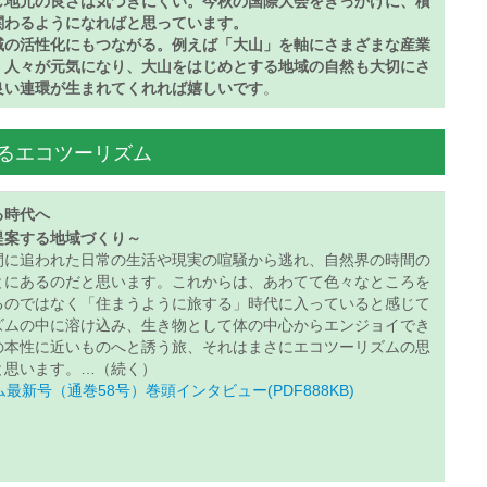
し地元の良さは気づきにくい。今秋の国際大会をきっかけに、積
関わるようになればと思っています。
域の活性化にもつながる。例えば「大山」を軸にさまざまな産業
、人々が元気になり、大山をはじめとする地域の自然も大切にさ
良い連環が生まれてくれれば嬉しいです
。
るエコツーリズム
る時代へ
提案する地域づくり～
間に追われた日常の生活や現実の喧騒から逃れ、自然界の時間の
とにあるのだと思います。これからは、あわてて色々なところを
るのではなく「住まうように旅する」時代に入っていると感じて
ズムの中に溶け込み、生き物として体の中心からエンジョイでき
の本性に近いものへと誘う旅、それはまさにエコツーリズムの思
と思います。…（続く）
最新号（通巻58号）巻頭インタビュー(PDF888KB)