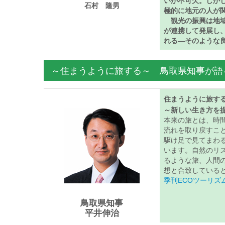
いが不可欠。しか
石村 隆男
極的に地元の人が
観光の振興は地
が連携して発展し
れる―そのような
～住まうように旅する～ 鳥取県知事が語
住まうように旅す
～新しい生き方を
本来の旅とは、時
流れを取り戻すこ
駆け足で見てまわ
います。自然のリ
るような旅、人間
想と合致している
季刊ECOツーリズム
鳥取県知事
平井伸治