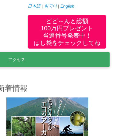
日本語
|
한국어
|
English
どど～んと総額
100万円プレゼント
当選番号発表中！
庁
はし袋をチェックしてね
アクセス
新着情報