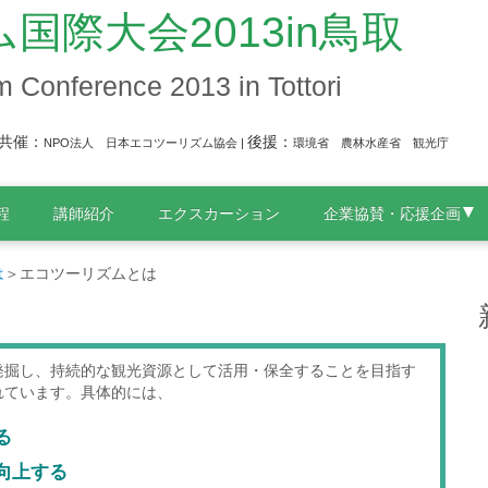
国際大会2013in鳥取
m Conference 2013 in Tottori
共催：
後援：
NPO法人 日本エコツーリズム協会 |
環境省 農林水産省 観光
程
講師紹介
エクスカーション
企業協賛・応援企画
は
＞エコツーリズムとは
発掘し、持続的な観光資源として活用・保全することを目指す
れています。具体的には、
る
向上する