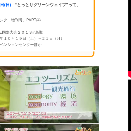
4日(日)
“とっとりグリーンウェイブ”って、
ク 増刊号」PART(4)
ム国際大会２０１３in鳥取
年１０月１９日（土）～２１日（月）
ベンションセンターほか