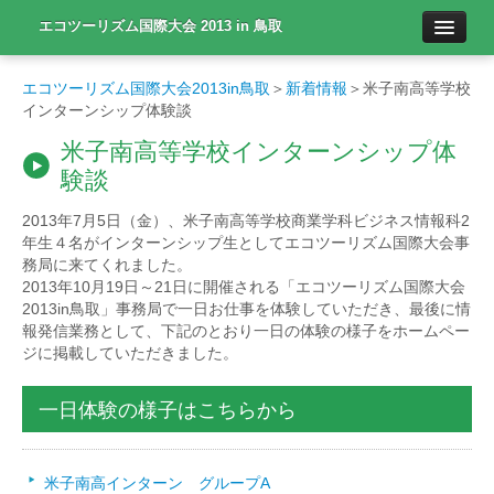
エコツーリズム国際大会 2013 in 鳥取
日本語
エコツーリズム国際大会2013in鳥取
＞
新着情報
＞米子南高等学校
インターンシップ体験談
한국어
米子南高等学校インターンシップ体
験談
Eng.
2013年7月5日（金）、米子南高等学校商業学科ビジネス情報科2
年生４名がインターンシップ生としてエコツーリズム国際大会事
新着情報
務局に来てくれました。
2013年10月19日～21日に開催される「エコツーリズム国際大会
2013in鳥取」事務局で一日お仕事を体験していただき、最後に情
エコツーリズムとは
報発信業務として、下記のとおり一日の体験の様子をホームペー
ジに掲載していただきました。
大会日程
一日体験の様子はこちらから
講師紹介
米子南高インターン グループA
エクスカーション